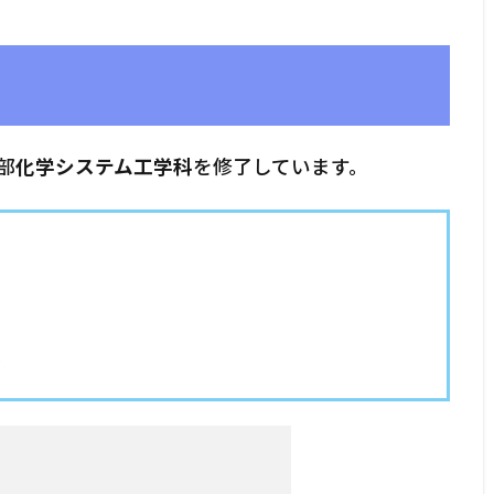
部
化学システム工学科
を修了しています。
科