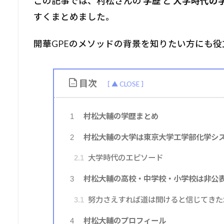
この記事では、村松さんの
学歴
と
大学時代の
すくまとめました。
開華GPEのメソッドの背景を知りたい方にも
目次
村松大輔の学歴まとめ
1
村松大輔の大学は東京大学工学部化学シ
2
大学時代のエピソード
2.1
村松大輔の高校・中学校・小学校は非公
3
努力さえすれば道は開けると信じてきた
3.1
村松大輔のプロフィール
4