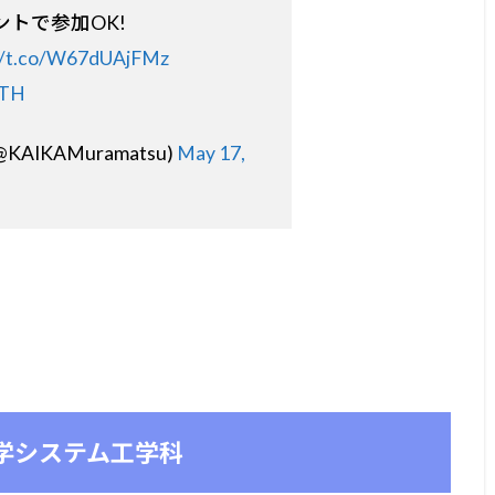
トで参加OK!
//t.co/W67dUAjFMz
1TH
AIKAMuramatsu)
May 17,
学システム工学科