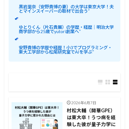
黒岩里奈（安野貴博の妻）の大学は東京大学！夫
とマインスイーパーの取材で出会う”
✔
ゆとりくん（片石貴展）の学歴・経歴｜明治大学
商学部から25歳でyutori創業へ”
✔
安野貴博の学歴や経歴！小3でプログラミング・
東大工学部から松尾研究室でAIを学ぶ”
2026年6月7日
村松大輔（開華GPE）
は東大卒！うつ病を経
験した彼が量子力学に