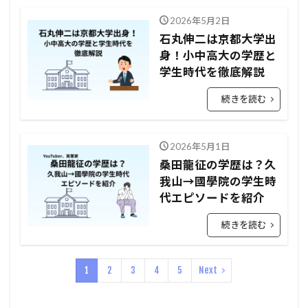
2026年5月2日
石丸伸二は京都大学出
身！小中高大の学歴と
学生時代を徹底解説
続きを読む
2026年5月1日
桑田龍征の学歴は？久
我山→國學院の学生時
代エピソードを紹介
続きを読む
1
2
3
4
5
Next