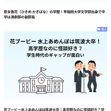
惹女香花（ひきめ かぎばな）の学歴！早稲田大学文学部出身で中
学は演劇部の副部長
芸人
花ブービー水上あめんぼは筑波大卒！高学歴なのに怪談好き？学