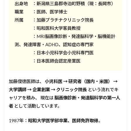
出身地 ：新潟県三島郡寺泊町野積（現：長岡市）
職業 ：医師、医学博士
所属 ：加藤プラチナクリニック院長
：昭和医科大学客員教授
：MRI脳画像診断・発達脳科学・脳機能計
測、発達障害・ADHD、認知症の専門家
：日本小児科学会小児科専門医
：日本医師会認定産業医
加藤俊徳医師は、
小児科医 → 研究者（国内・米国） →
大学講師 → 企業創業 → クリニック院長
という流れでキ
ャリアを積み、 現在は
脳画像診断・発達脳科学の第一人
者
として活動しています。
1987年：
昭和大学医学部卒業、医師免許取得
。