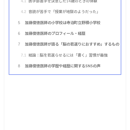
医学部進学を決意した14歳のときの体験
4.1
音読が苦手で「授業が地獄のようだった」
4.2
加藤俊徳医師の小学校は寺泊町立野積小学校
5
加藤俊徳医師のプロフィール・経歴
6
加藤俊徳医師が語る「脳の若返りにおすすめ」するもの
7
結論：脳を若返らせるには「書く」習慣が最強
7.1
加藤俊徳医師の学歴や経歴に関するSNSの声
8