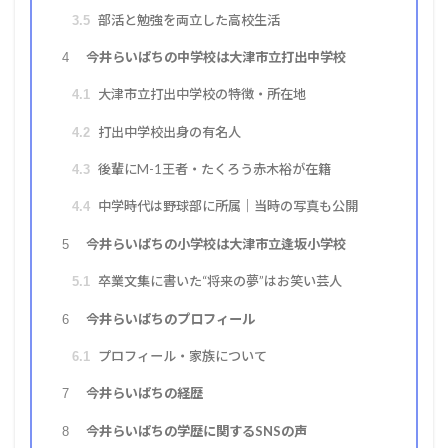
部活と勉強を両立した高校生活
3.5
今井らいぱちの中学校は大津市立打出中学校
4
大津市立打出中学校の特徴・所在地
4.1
打出中学校出身の有名人
4.2
後輩にM-1王者・たくろう赤木裕が在籍
4.3
中学時代は野球部に所属｜当時の写真も公開
4.4
今井らいぱちの小学校は大津市立逢坂小学校
5
卒業文集に書いた“将来の夢”はお笑い芸人
5.1
今井らいぱちのプロフィール
6
プロフィール・家族について
6.1
今井らいぱちの経歴
7
今井らいぱちの学歴に関するSNSの声
8