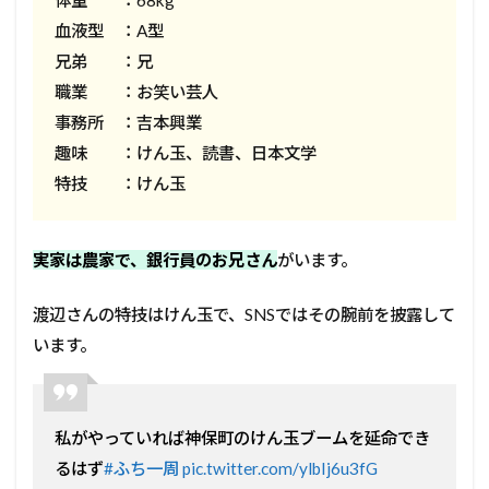
血液型 ：A型
兄弟 ：兄
職業 ：お笑い芸人
事務所 ：吉本興業
趣味 ：けん玉、読書、日本文学
特技 ：けん玉
実家は農家で、銀行員のお兄さん
がいます。
渡辺さんの特技はけん玉で、SNSではその腕前を披露して
います。
私がやっていれば神保町のけん玉ブームを延命でき
るはず
#ふち一周
pic.twitter.com/ylbIj6u3fG