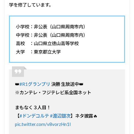
学を修了しています。
小学校：非公表（山口県周南市内）
中学校：非公表（山口県周南市内）
高校 ：山口県立徳山高等学校
大学 ：東京都立大学
👑
#R1グランプリ
決勝 生放送中👑
※カンテレ・フジテレビ系全国ネット
まもなく３人目！
【
#ドンデコルテ
#渡辺銀次
】ネタ披露🔥
pic.twitter.com/v8vorzHn1l