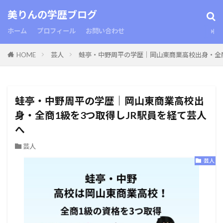
美りんの学歴ブログ
ホーム
プロフィール
お問い合わせ
HOME
芸人
蛙亭・中野周平の学歴｜岡山東商業高校出身・全商
蛙亭・中野周平の学歴｜岡山東商業高校出
身・全商1級を3つ取得しJR駅員を経て芸人
へ
芸人
芸人