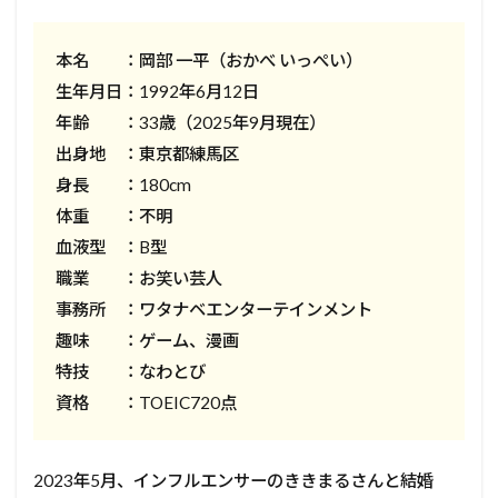
本名 ：岡部 一平（おかべ いっぺい）
生年月日：1992年6月12日
年齢 ：33歳（2025年9月現在）
出身地 ：東京都練馬区
身長 ：180cm
体重 ：不明
血液型 ：B型
職業 ：お笑い芸人
事務所 ：ワタナベエンターテインメント
趣味 ：ゲーム、漫画
特技 ：なわとび
資格 ：TOEIC720点
2023年5月、インフルエンサーのききまるさんと結婚