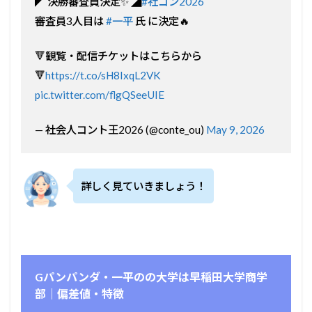
◤ 決勝審査員決定✨ ◢
#社コン2026
審査員3人目は
#一平
氏 に決定🔥
🔻観覧・配信チケットはこちらから
🔻
https://t.co/sH8IxqL2VK
pic.twitter.com/flgQSeeUIE
— 社会人コント王2026 (@conte_ou)
May 9, 2026
詳しく見ていきましょう！
Gパンパンダ・一平のの大学は早稲田大学商学
部｜偏差値・特徴