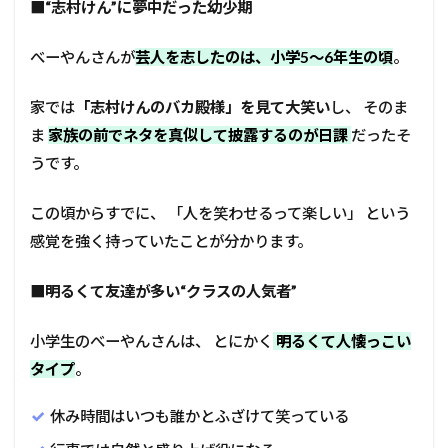
■
“志村けん”に夢中だった幼少期
べーやんさんが
芸人を志したのは、小学5〜6年生の頃
。
家では
「志村けんのバカ殿様」を見て大笑い
し、 そのま
ま
家族の前でネタを真似して披露するのが日課
だったそ
うです。
この頃からすでに、 「人を笑わせるって楽しい」 という
感覚を強く持っていたことが分かります。
■
明るくて友達が多い“クラスの人気者”
小学生のべーやんさんは、 とにかく
明るくて人懐っこい
タイプ
。
休み時間はいつも誰かとふざけて笑っている