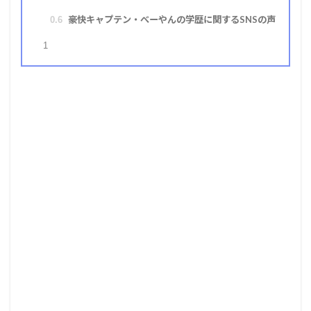
豪快キャプテン・べーやんの学歴に関するSNSの声
0.6
1