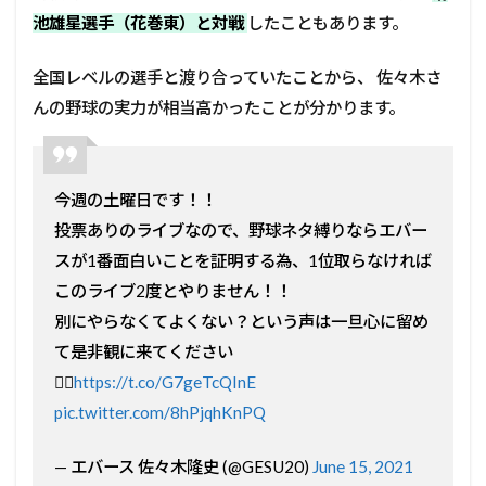
池雄星選手（花巻東）と対戦
したこともあります。
全国レベルの選手と渡り合っていたことから、 佐々木さ
んの野球の実力が相当高かったことが分かります。
今週の土曜日です！！
投票ありのライブなので、野球ネタ縛りならエバー
スが1番面白いことを証明する為、1位取らなければ
このライブ2度とやりません！！
別にやらなくてよくない？という声は一旦心に留め
て是非観に来てください
🙋‍♂️
https://t.co/G7geTcQInE
pic.twitter.com/8hPjqhKnPQ
— エバース 佐々木隆史 (@GESU20)
June 15, 2021