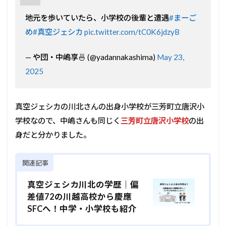
地元を歩いていたら、小学校の後輩と遭遇
#まーご
め
#真空ジェシカ
pic.twitter.com/tC0K6jdzyB
— や団・中嶋享🍜 (@yadannakashima)
May 23,
2025
真空ジェシカの川北さんの出身小学校が三芳町立唐沢小
学校なので、中嶋さんも同じく
三芳町立唐沢小学校
の出
身だと分かりました。
関連記事
真空ジェシカ川北の学歴｜偏
差値72の川越高校から慶應
SFCへ！中学・小学校も紹介