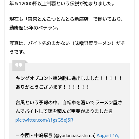
年＆12000杯以上制覇という伝説が始まりました。
現在も「東京とんこつとんとら新座店」で働いており、
勤務歴15年のベテラン。
写真は、バイト先のまかない（味噌野菜ラーメン）だそ
うです。
キングオブコント準決勝に進出しました！！！！！
ありがとうございます！！！！！！
台風という予報の中、自転車を漕いでラーメン屋さ
んでバイトして徳を積んだ甲斐がありました🍜
pic.twitter.com/sfgsG5ej5R
— や団・中嶋享🍜 (@yadannakashima)
August 16,