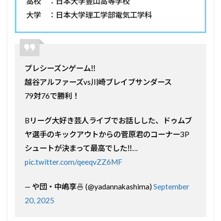
高校 ：日本大学豊山高等学校
大学 ：日本大学理工学部電気工学科
プレシーズンゲーム‼️
越谷アルファーズvs川崎ブレイブサンダース
79対76で勝利！
Bリーグ大好き芸人ライブでお話しした、ドゥムブ
ヤ選手のキックアウトからの菅原君のコーナー3P
シュートが決まって最高でした‼️…
pic.twitter.com/qeeqvZZ6MF
— や団・中嶋享🍜 (@yadannakashima)
September
20, 2025