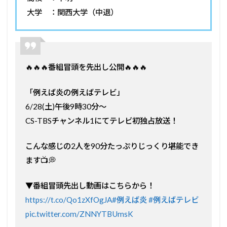
大学 ：関西大学（中退）
🔥🔥🔥番組冒頭を先出し公開🔥🔥🔥
「例えば炎の例えばテレビ」
6/28(土)午後9時30分～
CS-TBSチャンネル1にてテレビ初独占放送！
こんな感じの2人を90分たっぷりじっくり堪能でき
ます📺💭
▼番組冒頭先出し動画はこちらから！
https://t.co/Qo1zXfOgJA
#例えば炎
#例えばテレビ
pic.twitter.com/ZNNYTBUmsK