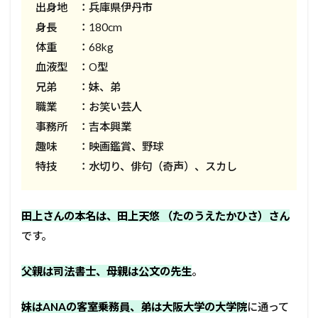
出身地 ：兵庫県伊丹市
身長 ：180cm
体重 ：68kg
血液型 ：O型
兄弟 ：妹、弟
職業 ：お笑い芸人
事務所 ：吉本興業
趣味 ：映画鑑賞、野球
特技 ：水切り、俳句（奇声）、スカし
田上さんの本名は、田上天悠 （たのうえたかひさ）さん
です。
父親は司法書士、母親は公文の先生
。
妹はANAの客室乗務員、弟は大阪大学の大学院
に通って