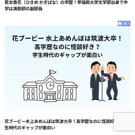
惹女香花（ひきめ かぎばな）の学歴！早稲田大学文学部出身で中
学は演劇部の副部長
芸人
花ブービー水上あめんぼは筑波大卒！高学歴なのに怪談好き？学
生時代のギャップが面白い