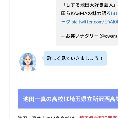
「しずる池田大好き芸人」
田らKAƵMAの魅力語る
htt
ーク
pic.twitter.com/EfiAl
— お笑いナタリー (@owarai_n
詳しく見ていきましょう！
池田一真の高校は埼玉県立所沢西高