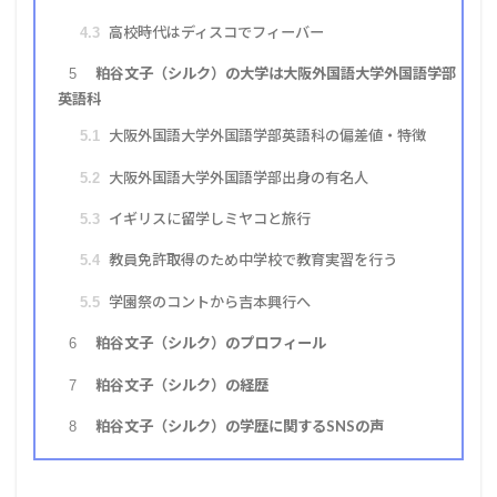
高校時代はディスコでフィーバー
4.3
粕谷文子（シルク）の大学は大阪外国語大学外国語学部
5
英語科
大阪外国語大学外国語学部英語科の偏差値・特徴
5.1
大阪外国語大学外国語学部出身の有名人
5.2
イギリスに留学しミヤコと旅行
5.3
教員免許取得のため中学校で教育実習を行う
5.4
学園祭のコントから吉本興行へ
5.5
粕谷文子（シルク）のプロフィール
6
粕谷文子（シルク）の経歴
7
粕谷文子（シルク）の学歴に関するSNSの声
8