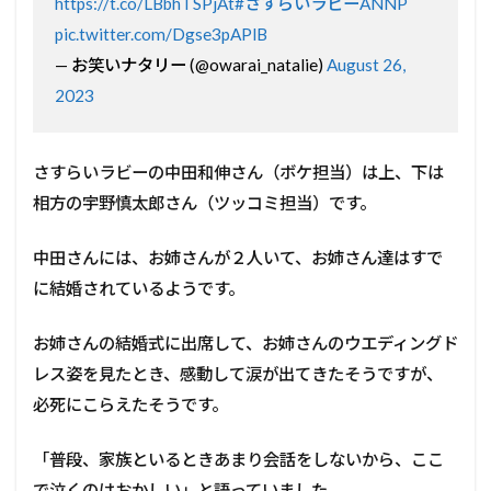
https://t.co/LBbhTSPjAt
#さすらいラビーANNP
pic.twitter.com/Dgse3pAPlB
— お笑いナタリー (@owarai_natalie)
August 26,
2023
さすらいラビーの中田和伸さん（ボケ担当）は上、下は
相方の宇野慎太郎さん（ツッコミ担当）です。
中田さんには、お姉さんが２人いて、お姉さん達はすで
に結婚されているようです。
お姉さんの結婚式に出席して、お姉さんのウエディングド
レス姿を見たとき、感動して涙が出てきたそうですが、
必死にこらえたそうです。
「普段、家族といるときあまり会話をしないから、ここ
で泣くのはおかしい」と語っていました。