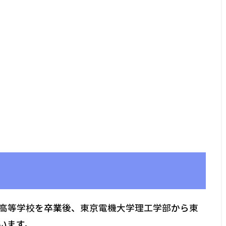
高等学校
を卒業後、
東京電機大学理工学部
から
東
います。