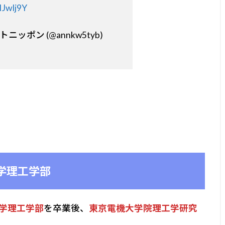
IJwIj9Y
ッポン (@annkw5tyb)
学理工学部
学理工学部
を卒業後、
東京電機大学院理工学研究