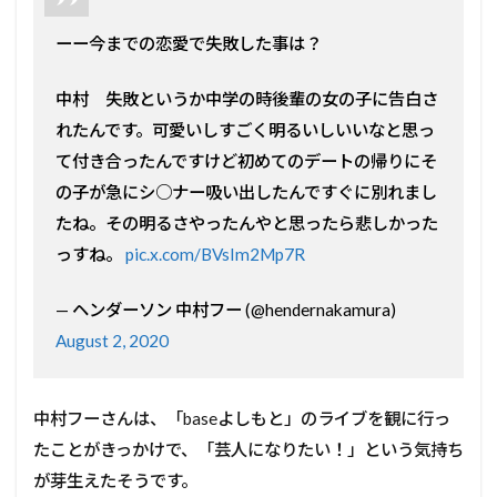
ーー今までの恋愛で失敗した事は？
中村 失敗というか中学の時後輩の女の子に告白さ
れたんです。可愛いしすごく明るいしいいなと思っ
て付き合ったんですけど初めてのデートの帰りにそ
の子が急にシ○ナー吸い出したんですぐに別れまし
たね。その明るさやったんやと思ったら悲しかった
っすね。
pic.x.com/BVsIm2Mp7R
— ヘンダーソン 中村フー (@hendernakamura)
August 2, 2020
中村フーさんは、「baseよしもと」のライブを観に行っ
たことがきっかけで、「芸人になりたい！」という気持ち
が芽生えたそうです。