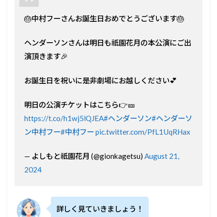
🎂中村フーさんお誕生日おめでとうございます🎂
ヘンダーソンさんは明日も祇園花月の本公演にご出
演頂きます🎉
お誕生日を祝いに是非劇場にお越しください💕
明日の公演チケットはこちら👉🎫
https://t.co/h1wj5lQJEA
#ヘンダーソン
#ヘンダーソ
ン中村フー
#中村フー
pic.twitter.com/PfL1UqRHax
— よしもと祇園花月 (@gionkagetsu)
August 21,
2024
詳しく見ていきましょう！