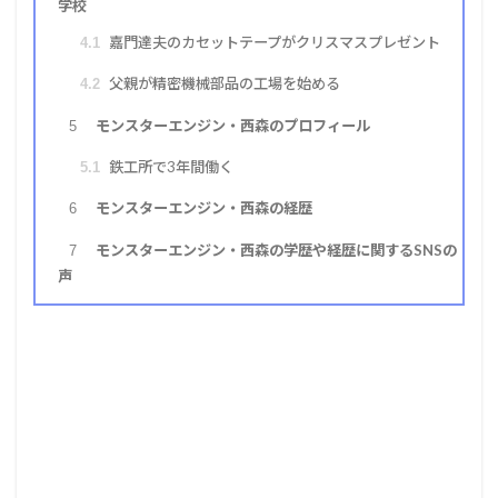
学校
嘉門達夫のカセットテープがクリスマスプレゼント
4.1
父親が精密機械部品の工場を始める
4.2
モンスターエンジン・西森のプロフィール
5
鉄工所で3年間働く
5.1
モンスターエンジン・西森の経歴
6
モンスターエンジン・西森の学歴や経歴に関するSNSの
7
声