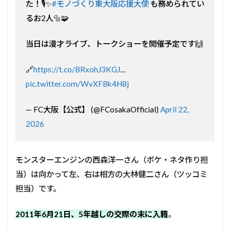
た！🎙️✨
#モノづくり東大阪応援大使
も務められてい
るお2人🔩🧩
当日は漫才ライブ、トークショーを開催予定です🙌
🔗
https://t.co/BRxohJ3KGJ
…
pic.twitter.com/WvXFBk4H8j
— FC大阪【公式】 (@FCosakaOfficial)
April 22,
2026
モンスターエンジンの西森洋一さん（ボケ・ネタ作り担
当）は向かって左、右は相方の大林健二さん（ツッコミ
担当）です。
2011年6月21日、5年越しの交際の末に入籍
。