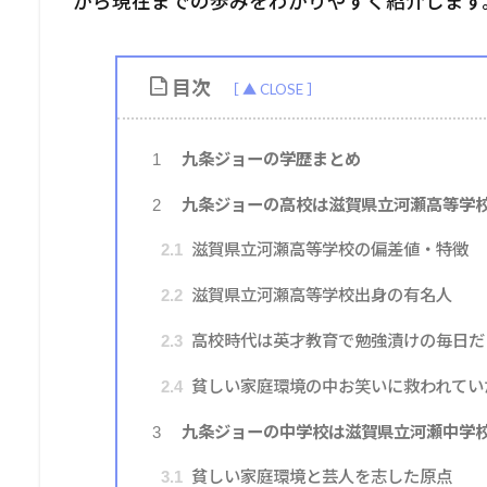
から現在までの歩みをわかりやすく紹介します
目次
九条ジョーの学歴まとめ
1
九条ジョーの高校は滋賀県立河瀬高等学
2
滋賀県立河瀬高等学校の偏差値・特徴
2.1
滋賀県立河瀬高等学校出身の有名人
2.2
高校時代は英才教育で勉強漬けの毎日だ
2.3
貧しい家庭環境の中お笑いに救われてい
2.4
九条ジョーの中学校は滋賀県立河瀬中学
3
貧しい家庭環境と芸人を志した原点
3.1