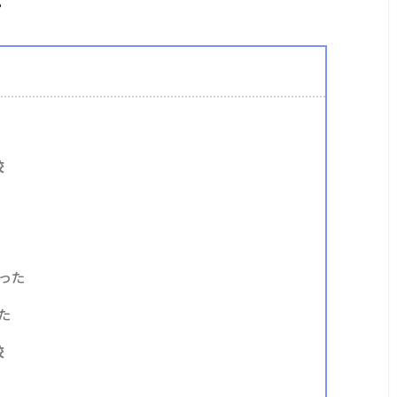
。
校
った
た
校