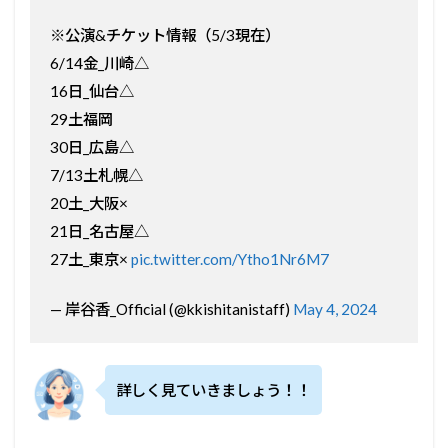
※公演&チケット情報（5/3現在）
6/14金_川崎△
16日_仙台△
29土福岡
30日_広島△
7/13土札幌△
20土_大阪×
21日_名古屋△
27土_東京×
pic.twitter.com/Ytho1Nr6M7
— 岸谷香_Official (@kkishitanistaff)
May 4, 2024
詳しく見ていきましょう！！