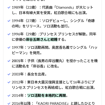
1989年（22歳）：代表曲「Diamonds」が大ヒット
し、日本有線大賞を受賞。紅白歌合戦にも出演。
1994年（27歳）：ソロデビューし、シングル「奇跡
の時」をリリース。ソロ活動も並行。
1996年（29歳）:プリンセス プリンセスが解散。同年
に俳優の
岸谷五朗さんと結婚
する。
1997年：ソロ活動再開。奥居香名義でシングル「ハッ
ピーマン」を発売。
20
0
1
年：子供（長男の岸谷蘭丸）を授かったことを機
に活動名を「岸谷香」に改名。
2003年：長女を出産。
2012年：東日本大震災復興支援として16年ぶりにプ
リンセス プリンセスを再結成し、紅白歌合戦に出演。
2014年：
ソロ活動を本格的に再開
。
2016年以降：「KAORI PARADISE」と題したひとり