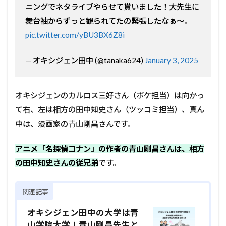
ニングでネタライブやらせて貰いました！大先生に
舞台袖からずっと観られてたの緊張したなぁ〜。
pic.twitter.com/yBU3BX6Z8i
— オキシジェン田中 (@tanaka624)
January 3, 2025
オキシジェンのカルロス三好さん（ボケ担当）は向かっ
て右、左は相方の田中知史さん（ツッコミ担当）、真ん
中は、漫画家の青山剛昌さんです。
アニメ「名探偵コナン」の作者の青山剛昌さんは、相方
の田中知史さんの従兄弟
です。
関連記事
オキシジェン田中の大学は青
山学院大学！青山剛昌先生と